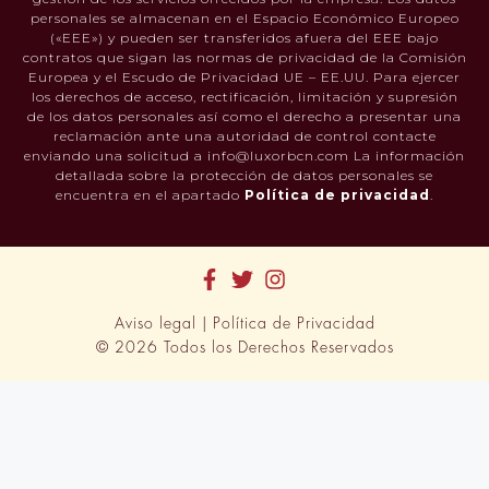
personales se almacenan en el Espacio Económico Europeo
(«EEE») y pueden ser transferidos afuera del EEE bajo
contratos que sigan las normas de privacidad de la Comisión
Europea y el Escudo de Privacidad UE – EE.UU. Para ejercer
los derechos de acceso, rectificación, limitación y supresión
de los datos personales así como el derecho a presentar una
reclamación ante una autoridad de control contacte
enviando una solicitud a info@luxorbcn.com La información
detallada sobre la protección de datos personales se
encuentra en el apartado
Política de privacidad
.
Aviso legal
|
Política de Privacidad
© 2026 Todos los Derechos Reservados