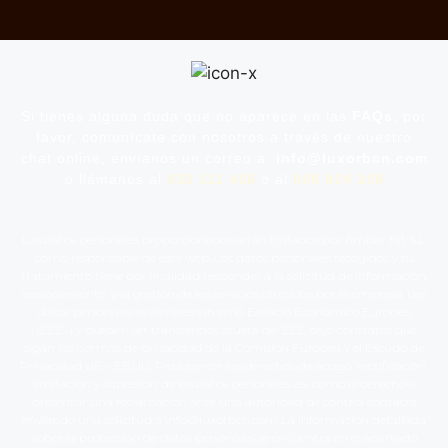
Si tienes alguna duda que no aparece en las
FAQs
, por
favor, comunícate con nosotros a través de nuestro
chat online, envíanos un correo a:
info@luxorbcn.com
o llámanos al
932 111 456
o al
608 824 259
Los datos personales proporcionados serán tratados por Ambar Nit S.L.
como responsable de esta web. Los datos personales recogidos y su
tratamiento tiene por finalidad responder a la solicitud de información,
asesoramiento, y la gestión de los servicios ofrecidos por la empresa. Los
datos personales se almacenan en el Espacio Económico Europeo
(«EEE») y pueden ser transferidos afuera del EEE bajo contratos que
sigan las normas de privacidad de la Comisión Europea y el Escudo de
Privacidad UE – EE.UU. Para ejercer los derechos de acceso, rectificación,
limitación y supresión de los datos personales así como el derecho a
presentar una reclamación ante una autoridad de control contacte
enviando una solicitud a info@luxorbcn.com La información detallada
sobre la protección de datos personales se encuentra en el apartado