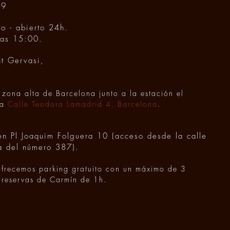
59
o - abierto 24h.
las 15:00.
t Gervasi,
zona alta de Barcelona junto a la estación el
la
Calle Teodora Lamadrid 4, Barcelona
.
 en Pl Joaquim Folguera 10 (acceso desde la calle
a del número 387).
ofrecemos parking gratuito con un máximo de 3
 reservas de Carmín de 1h.