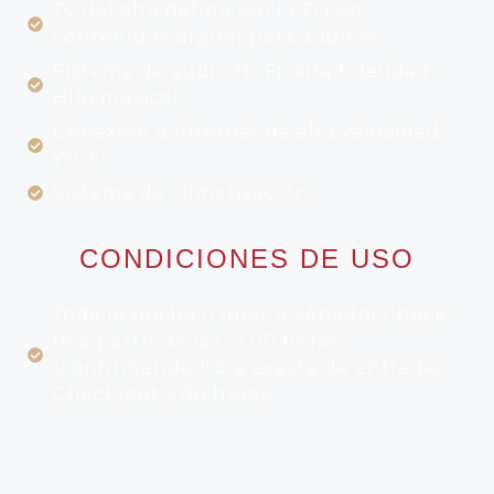
TV del alta definición LCD con
contenidos digital para adultos.
Sistema de audio Hi-Fi, alta fidelidad. -
Hilo musical.
Conexión a internet de alta velocidad
Wi-Fi
Sistema de climatización.
CONDICIONES DE USO
Toda la noche (Lunes a Sábado) Check-
in a partir de las 21:00 horas.
(confirmando hora exacta de entrada)
Check-out 9:00 horas.