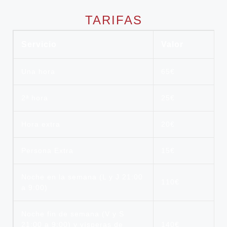
TARIFAS
Servicio
Valor
Una hora
65€
2ª hora
25€
Hora extra
20€
Persona Extra
15€
Noche en la semana (L y J 21:00
110€
a 9:00)
Noche fin de semana (V y S
21:00 a 9:00) y vísperas de
140€