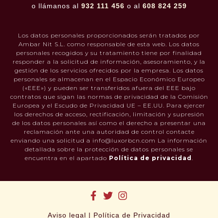
o llámanos al
932 111 456
o al
608 824 259
Los datos personales proporcionados serán tratados por
Ambar Nit S.L. como responsable de esta web. Los datos
personales recogidos y su tratamiento tiene por finalidad
responder a la solicitud de información, asesoramiento, y la
gestión de los servicios ofrecidos por la empresa. Los datos
personales se almacenan en el Espacio Económico Europeo
(«EEE») y pueden ser transferidos afuera del EEE bajo
contratos que sigan las normas de privacidad de la Comisión
Europea y el Escudo de Privacidad UE – EE.UU. Para ejercer
los derechos de acceso, rectificación, limitación y supresión
de los datos personales así como el derecho a presentar una
reclamación ante una autoridad de control contacte
enviando una solicitud a info@luxorbcn.com La información
detallada sobre la protección de datos personales se
encuentra en el apartado
Política de privacidad
.
Aviso legal
|
Política de Privacidad