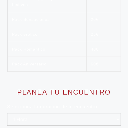
festivos
Pack Sensaciones
20€
Pack eròtico
25€
Pack Romántico
40€
Pack Aniversario
60€
PLANEA TU ENCUENTRO
Selecciona la duración de tu encuentro