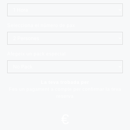
Selecciona el número de pax
Afegeix un pack especial
La teva trobada per
Fes un pagament a compte per confirmar la teva
reserva