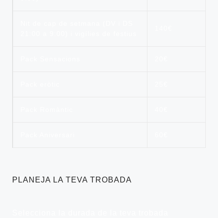
Nit de cap de setmana (DV i DS
140€
21:00 a 9:00) i vigílies de festius
Pack Sensacions
20€
Pack eròtic
25€
Pack Romàntic
40€
Pack Aniversari
60€
PLANEJA LA TEVA TROBADA
Selecciona la durada de la teva trobada