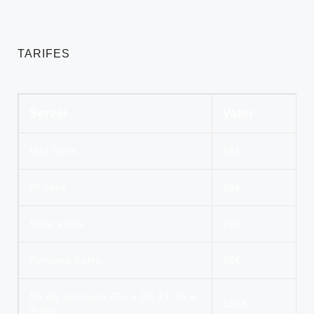
TARIFES
Servei
Valor
Una hora
65€
2ª hora
25€
Hora extra
20€
Persona Extra
15€
Nit de setmana (DL a DJ 21:00 a
110€
9:00)