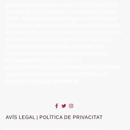
personals s’emmagatzemen a l’Espai Econòmic
Europeu («EEE») i poden ser transferits fora de
l’EEE sota contractes que segueixin les normes
de privacitat de la Comissió Europea i l’Escut de
Privacitat UE – EUA Per exercir els drets d’accés,
rectificació, limitació i supressió de les dades
personals així com el dret a presentar una
reclamació davant d’una autoritat de control
contacti enviant una sol·licitud a
info@luxorbcn.com La informació detallada sobre
la protecció de dades personals es troba en
l’apartat
Política de privacitat.
AVÍS LEGAL
|
POLÍTICA DE PRIVACITAT