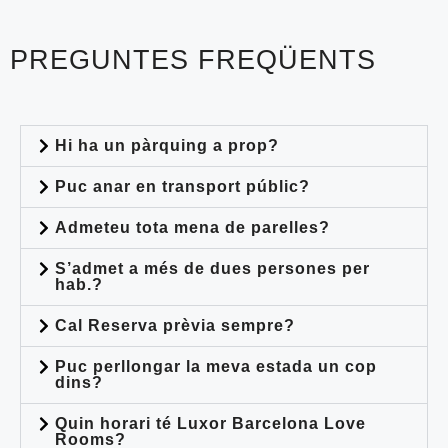
PREGUNTES FREQÜENTS
Hi ha un pàrquing a prop?
Puc anar en transport públic?
Admeteu tota mena de parelles?
S’admet a més de dues persones per
hab.?
Cal Reserva prèvia sempre?
Puc perllongar la meva estada un cop
dins?
Quin horari té Luxor Barcelona Love
Rooms?