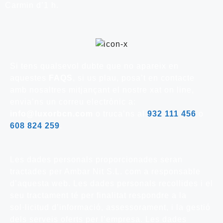
Carmin d’1 h.
Si tens qualsevol dubte que no apareix en
aquestes
FAQS
, si us plau, posa’t en contacte
amb nosaltres mitjançant el nostre xat on line,
envia’ns un correu electrònic a:
info@luxorbcn.com
o truca’ns al
932 111 456
o
608 824 259
.
Les dades personals proporcionades seran
tractades per Ambar Nit S.L. com a responsable
d’aquesta web. Les dades personals recollides i el
seu tractament té per finalitat respondre a la
sol·licitud d’informació, assessorament, i la gestió
dels serveis oferts per l’empresa. Les dades