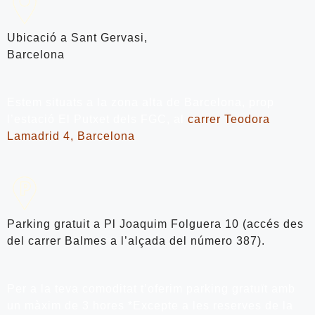
Ubicació a Sant Gervasi,
Barcelona
Estem situats a la zona alta de Barcelona, prop
l’estació El Putxet dels FGC, al
carrer Teodora
Lamadrid 4, Barcelona
Parking gratuit a Pl Joaquim Folguera 10 (accés des
del carrer Balmes a l’alçada del número 387).
Per a la teva comoditat t’oferim parking gratuït amb
un màxim de 3 hores *Excepte a les reserves de la