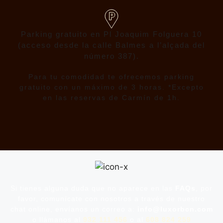
Parking gratuito en Pl Joaquim Folguera 10
(acceso desde la calle Balmes a l’alçada del
número 387).
Para tu comodidad te ofrecemos parking
gratuito con un máximo de 3 horas. *Excepto
en las reservas de Carmín de 1h.
Si tienes alguna duda que no aparece en las
FAQs
, por
favor, comunícate con nosotros a través de nuestro
chat online, envíanos un correo a:
info@luxorbcn.com
o llámanos al
932 111 456
o al
608 824 259