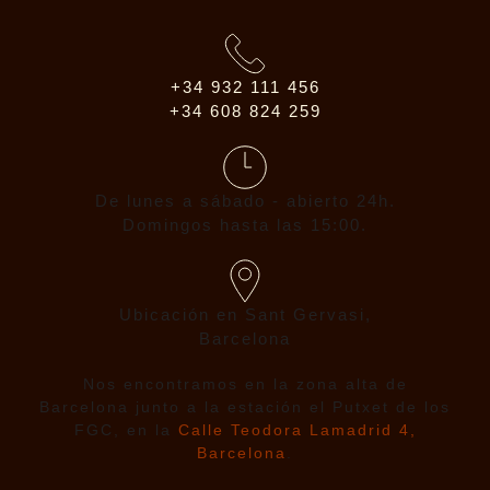
+34 932 111 456
+34 608 824 259
De lunes a sábado - abierto 24h.
Domingos hasta las 15:00.
Ubicación en Sant Gervasi,
Barcelona
Nos encontramos en la zona alta de
Barcelona junto a la estación el Putxet de los
FGC, en la
Calle Teodora Lamadrid 4,
Barcelona
.