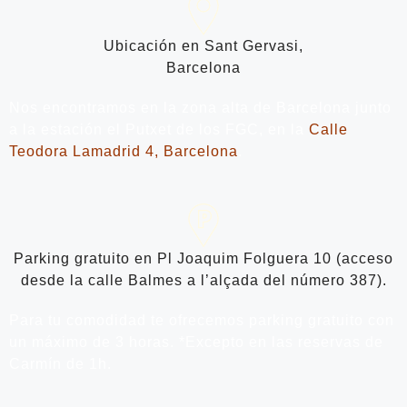
Ubicación en Sant Gervasi,
Barcelona
Nos encontramos en la zona alta de Barcelona junto
a la estación el Putxet de los FGC, en la
Calle
Teodora Lamadrid 4, Barcelona
.
Parking gratuito en Pl Joaquim Folguera 10 (acceso
desde la calle Balmes a l’alçada del número 387).
Para tu comodidad te ofrecemos parking gratuito con
un máximo de 3 horas. *Excepto en las reservas de
Carmín de 1h.