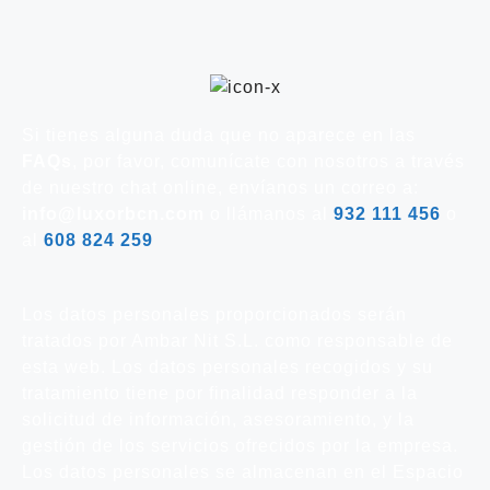
Si tienes alguna duda que no aparece en las
FAQs
, por favor, comunícate con nosotros a través
de nuestro chat online, envíanos un correo a:
info@luxorbcn.com
o llámanos al
932 111 456
o
al
608 824 259
Los datos personales proporcionados serán
tratados por Ambar Nit S.L. como responsable de
esta web. Los datos personales recogidos y su
tratamiento tiene por finalidad responder a la
solicitud de información, asesoramiento, y la
gestión de los servicios ofrecidos por la empresa.
Los datos personales se almacenan en el Espacio