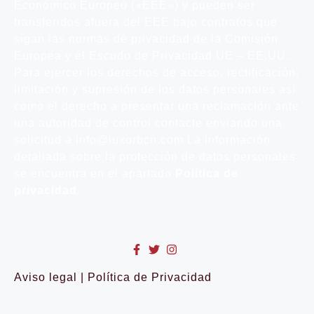
Económico Europeo («EEE») y pueden ser
transferidos afuera del EEE bajo contratos que
sigan las normas de privacidad de la Comisión
Europea y el Escudo de Privacidad UE – EE.UU.
Para ejercer los derechos de acceso, rectificación,
limitación y supresión de los datos personales así
como el derecho a presentar una reclamación ante
una autoridad de control contacte enviando una
solicitud a info@luxorbcn.com La información
detallada sobre la protección de datos personales
se encuentra en el apartado
Política de
privacidad
.
Aviso legal
|
Política de Privacidad