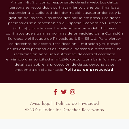
Ambar Nit S.L. como responsable de esta web. Los datos
personales recogidos y su tratamiento tiene por finalidad
responder a la solicitud de información, asesoramiento, y la
gestión de los servicios ofrecidos por la empresa. Los datos
personales se almacenan en el Espacio Económico Europeo
(«EEE») y pueden ser transferidos afuera del EEE bajo
contratos que sigan las normas de privacidad de la Comisión
Europea y el Escudo de Privacidad UE – EE.UU. Para ejercer
los derechos de acceso, rectificación, limitación y supresión
de los datos personales así como el derecho a presentar una
reclamación ante una autoridad de control contacte
enviando una solicitud a info@luxorbcn.com La información
detallada sobre la protección de datos personales se
encuentra en el apartado
Política de privacidad
.
Aviso legal
|
Política de Privacidad
© 2026 Todos los Derechos Reservados