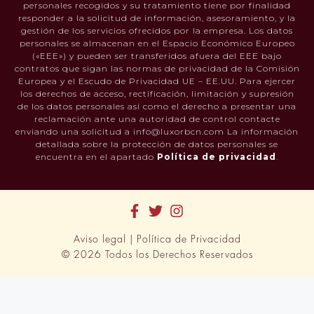
personales recogidos y su tratamiento tiene por finalidad
responder a la solicitud de información, asesoramiento, y la
gestión de los servicios ofrecidos por la empresa. Los datos
personales se almacenan en el Espacio Económico Europeo
(«EEE») y pueden ser transferidos afuera del EEE bajo
contratos que sigan las normas de privacidad de la Comisión
Europea y el Escudo de Privacidad UE – EE.UU. Para ejercer
los derechos de acceso, rectificación, limitación y supresión
de los datos personales así como el derecho a presentar una
reclamación ante una autoridad de control contacte
enviando una solicitud a info@luxorbcn.com La información
detallada sobre la protección de datos personales se
encuentra en el apartado
Política de privacidad
.
Aviso legal
|
Política de Privacidad
© 2026 Todos los Derechos Reservados