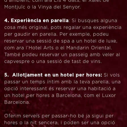
d’ambient, com ara Els 4 Gats, el Xalet de
Montjuïc o la Vinya del Senyor.
4. Experiència en parella
: Si busques alguna
cosa més original, pots regalar una experiència
per gaudir en parella. Per exemple, podeu
reservar una sessió de spa a un hotel de luxe,
com ara l’Hotel Arts o el Mandarin Oriental.
També podeu reservar un passeig amb veler al
capvespre o una sessió de tast de vins.
5. Allotjament en un hotel per hores:
Si vols
passar un temps íntim amb la teva parella, una
opció interessant és reservar una habitació a
un hotel per hores a Barcelona, com el Luxor
Barcelona.
Oferim serveis per passar-ho bé ja sigui per
hores o la nit sencera, i poden ser una opció