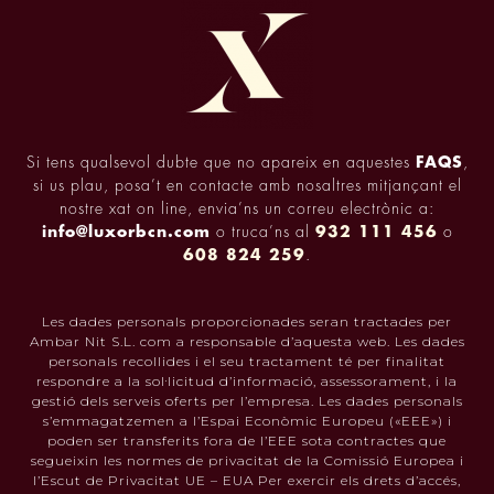
Si tens qualsevol dubte que no apareix en aquestes
FAQS
,
si us plau, posa’t en contacte amb nosaltres mitjançant el
nostre xat on line, envia’ns un correu electrònic a:
info@luxorbcn.com
o truca’ns al
932 111 456
o
608 824 259
.
Les dades personals proporcionades seran tractades per
Ambar Nit S.L. com a responsable d’aquesta web. Les dades
personals recollides i el seu tractament té per finalitat
respondre a la sol·licitud d’informació, assessorament, i la
gestió dels serveis oferts per l’empresa. Les dades personals
s’emmagatzemen a l’Espai Econòmic Europeu («EEE») i
poden ser transferits fora de l’EEE sota contractes que
segueixin les normes de privacitat de la Comissió Europea i
l’Escut de Privacitat UE – EUA Per exercir els drets d’accés,