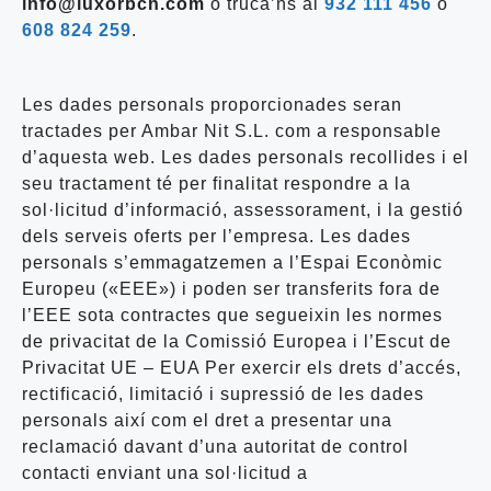
info@luxorbcn.com
o truca’ns al
932 111 456
o
608 824 259
.
Les dades personals proporcionades seran
tractades per Ambar Nit S.L. com a responsable
d’aquesta web. Les dades personals recollides i el
seu tractament té per finalitat respondre a la
sol·licitud d’informació, assessorament, i la gestió
dels serveis oferts per l’empresa. Les dades
personals s’emmagatzemen a l’Espai Econòmic
Europeu («EEE») i poden ser transferits fora de
l’EEE sota contractes que segueixin les normes
de privacitat de la Comissió Europea i l’Escut de
Privacitat UE – EUA Per exercir els drets d’accés,
rectificació, limitació i supressió de les dades
personals així com el dret a presentar una
reclamació davant d’una autoritat de control
contacti enviant una sol·licitud a