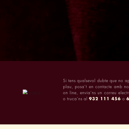
Si tens qualsevol dubte que no a
plau, posa’t en contacte amb nos
on line, envia’ns un correu elec
o truca’ns al
932 111 456
o