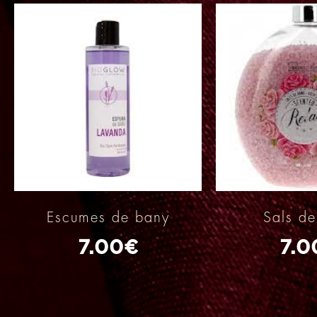
Escumes de bany
Sals d
7.00
€
7.0