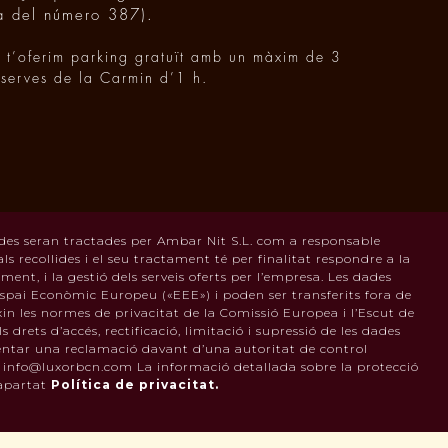
a del número 387).
t t’oferim parking gratuït amb un màxim de 3
eserves de la Carmin d’1 h.
des seran tractades per Ambar Nit S.L. com a responsable
s recollides i el seu tractament té per finalitat respondre a la
ament, i la gestió dels serveis oferts per l’empresa. Les dades
pai Econòmic Europeu («EEE») i poden ser transferits fora de
in les normes de privacitat de la Comissió Europea i l’Escut de
s drets d’accés, rectificació, limitació i supressió de les dades
sentar una reclamació davant d’una autoritat de control
 a info@luxorbcn.com La informació detallada sobre la protecció
’apartat
Política de privacitat.