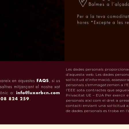
Balmes a l’alçad
Per a la teva comodita
hores *Excepte a les r
Les dades personals proporciona
d’aquesta web. Les dades personal
sol·licitud d’informació, assessor
pareix en aquestes
FAQS
, si us
personals s’emmagatzemen a l’Es
altres mitjançant el nostre xat
l’EEE sota contractes que segueix
trònic a:
info@luxorbcn.com
Privacitat UE – EUA Per exercir el
608 824 259
.
personals així com el dret a pre
contacti enviant una sol·licitud
de dades personals es troba en l