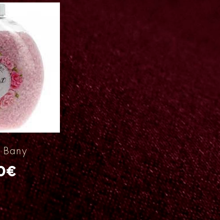
e Bany
0
€