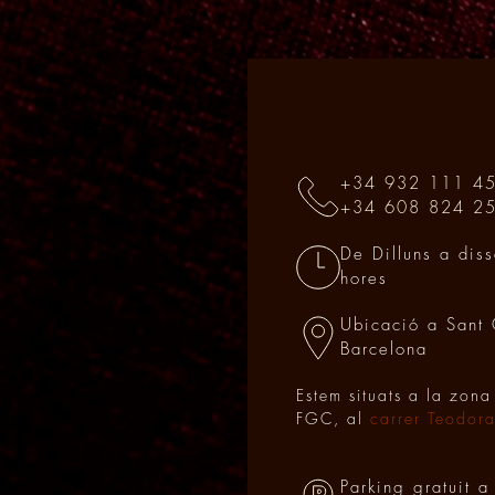
+34 932 111 4
+34 608 824 2
De Dilluns a dis
hores
Ubicació a Sant 
Barcelona
Estem situats a la zona
FGC, al
carrer Teodor
Parking gratuit a