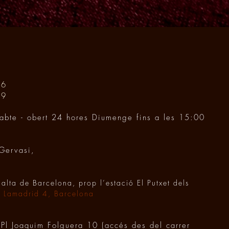
56
59
sabte - obert 24 hores Diumenge fins a les 15:00
Gervasi,
 alta de Barcelona, prop l’estació El Putxet dels
a Lamadrid 4, Barcelona
 Pl Joaquim Folguera 10 (accés des del carrer