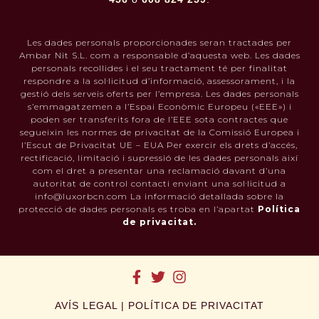
Les dades personals proporcionades seran tractades per
Ambar Nit S.L. com a responsable d’aquesta web. Les dades
personals recollides i el seu tractament té per finalitat
respondre a la sol·licitud d’informació, assessorament, i la
gestió dels serveis oferts per l’empresa. Les dades personals
s’emmagatzemen a l’Espai Econòmic Europeu («EEE») i
poden ser transferits fora de l’EEE sota contractes que
segueixin les normes de privacitat de la Comissió Europea i
l’Escut de Privacitat UE – EUA Per exercir els drets d’accés,
rectificació, limitació i supressió de les dades personals així
com el dret a presentar una reclamació davant d’una
autoritat de control contacti enviant una sol·licitud a
info@luxorbcn.com La informació detallada sobre la
protecció de dades personals es troba en l’apartat
Política
de privacitat.
AVÍS LEGAL
|
POLÍTICA DE PRIVACITAT