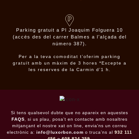
Parking gratuit a Pl Joaquim Folguera 10
(accés des del carrer Balmes a l’alçada del
número 387).
Per a la teva comoditat t’oferim parking
gratuït amb un màxim de 3 hores *Excepte a
les reserves de la Carmin d’1 h.
Si tens qualsevol dubte que no apareix en aquestes
FAQS
, si us plau, posa’t en contacte amb nosaltres
mitjançant el nostre xat on line, envia’ns un correu
electrònic a:
info@luxorbcn.com
o truca’ns al
932 111
456
o
608 824 259
.