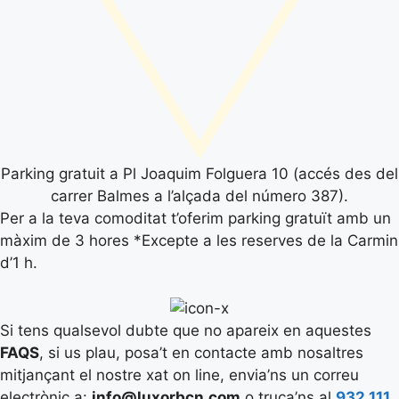
Parking gratuit a Pl Joaquim Folguera 10 (accés des del
carrer Balmes a l’alçada del número 387).
Per a la teva comoditat t’oferim parking gratuït amb un
màxim de 3 hores *Excepte a les reserves de la Carmin
d’1 h.
Si tens qualsevol dubte que no apareix en aquestes
FAQS
, si us plau, posa’t en contacte amb nosaltres
mitjançant el nostre xat on line, envia’ns un correu
electrònic a:
info@luxorbcn.com
o truca’ns al
932 111