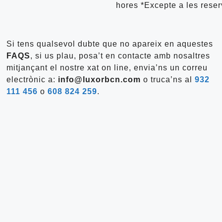
hores *Excepte a les reser
Si tens qualsevol dubte que no apareix en aquestes
FAQS
, si us plau, posa’t en contacte amb nosaltres
mitjançant el nostre xat on line, envia’ns un correu
electrònic a:
info@luxorbcn.com
o truca’ns al
932
111 456
o
608 824 259
.